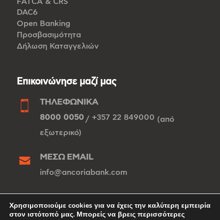
FATCA & CRS
DAC6
Open Banking
Προσβασιμότητα
Δήλωση Καταγγελιών
Επικοινώνησε μαζί μας
ΤΗΛΕΦΩΝΙΚΑ
8000 0050
+357 22 849000
/
(από
εξωτερικό)
ΜΕΣΩ EMAIL
info@ancoriabank.com
ΤΡΑΠΕΖΙΚΑ ΚΕΝΤΡΑ
Χρησιμοποιούμε cookies για να έχεις την καλύτερη εμπειρία
στον ιστότοπό μας. Μπορείς να βρεις περισσότερες
Λευκωσία
Λεμεσός
Λάρνακα
/
/