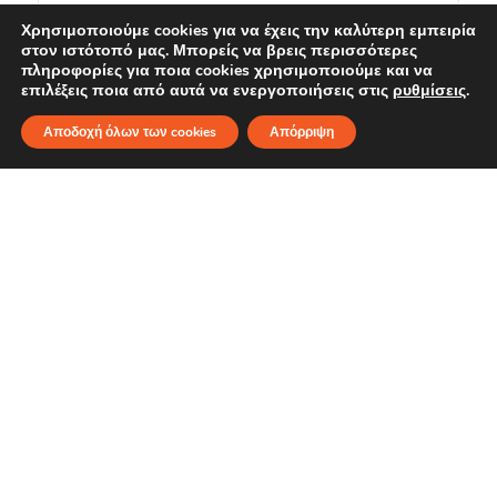
Χρησιμοποιούμε cookies για να έχεις την καλύτερη εμπειρία
στον ιστότοπό μας. Μπορείς να βρεις περισσότερες
πληροφορίες για ποια cookies χρησιμοποιούμε και να
επιλέξεις ποια από αυτά να ενεργοποιήσεις στις
ρυθμίσεις
.
Σκέφτεσαι
Αποδοχή όλων των cookies
Απόρριψη
για δάνειο;
Με τον Υπολογιστή Δανείου μας μπορείς άμεσα:
Να δεις ποια θα είναι η ενδεικτική μηνιαία σου
δόση
Να μάθεις αν πληροίς τα βασικά κριτήρια για
πιθανή έγκριση του δανείου σου
Και μετά κλείσε ραντεβού, που θα γίνει μέσω
βιντεοκλήσης ή τηλεφωνικά, για περισσότερες
λεπτομέρειες, χωρίς κάποια δέσμευση.