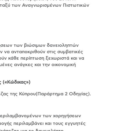
 μεταξύ των Αναγνωρισμένων Πιστωτικών
γήσεων των βιώσιμων δανειοληπτών
ύν να ανταποκριθούν στις συμβατικές
ούν κάθε περίπτωση ξεχωριστά και να
μένες ανάγκες και την οικονομική
ς («Κώδικας»)
εζας της Κύπρου(Παράρτημα 2 Οδηγίας).
(περιλαμβανομένων των χορηγήσεων
ογής περιλαμβάνει και τους εγγυητές
ράπεζας για το δανειολήπτη.