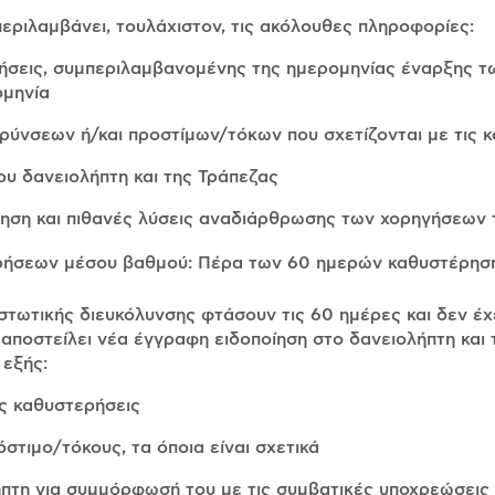
περιλαμβάνει, τουλάχιστον, τις ακόλουθες πληροφορίες:
ρήσεις, συμπεριλαμβανομένης της ημερομηνίας έναρξης τ
ομηνία
αρύνσεων ή/και προστίμων/τόκων που σχετίζονται με τις 
ου δανειολήπτη και της Τράπεζας
γηση και πιθανές λύσεις αναδιάρθρωσης των χορηγήσεων 
ερήσεων μέσου βαθμού: Πέρα των 60 ημερών καθυστέρησ
τωτικής διευκόλυνσης φτάσουν τις 60 ημέρες και δεν έχει 
 αποστείλει νέα έγγραφη ειδοποίηση στο δανειολήπτη και 
 εξής:
ις καθυστερήσεις
όστιμο/τόκους, τα όποια είναι σχετικά
λήπτη για συμμόρφωσή του με τις συμβατικές υποχρεώσεις