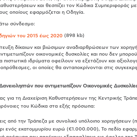
ς καθυστερήσεων και θεσπίζει τον Κώδικα Συμπεριφοράς
τους οποίους εφαρμόζεται η Οδηγία.
κάτω σύνδεσμο:
(898 kb)
δηγιών του 2015 έως 2020
επίτευξη δίκαιων και βιώσιμων αναδιαρθρώσεων των χορη
αντιμετωπίζουν οικονομικές δυσκολίες και που δεν μπορο
τα πιστωτικά ιδρύματα οφείλουν να εξετάζουν και αξιολογ
οπρόθεσμες, οι οποίες θα ανταποκρίνονται στις συγκεκρι
 Δανειοληπτών που αντιμετωπίζουν Οικονομικές Δυσκολίε
ας για τη Διαχείριση Καθυστερήσεων της Κεντρικής Τράπ
πρόνοιες του Κώδικα στα εξής πρόσωπα:
ις από την Τράπεζα με συνολικό υπόλοιπο χορηγήσεων 
 ενός εκατομμυρίου ευρώ (€1.000.000), Το πεδίο εφαρμ
ικά πρόσωπα που παρέχουν εξασφαλίσεις εις όφελος της Τ