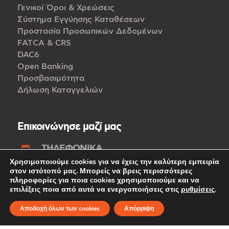
Γενικοί Όροι & Χρεώσεις
Σύστημα Εγγύησης Καταθέσεων
Προστασία Προσωπικών Δεδομένων
FATCA & CRS
DAC6
Open Banking
Προσβασιμότητα
Δήλωση Καταγγελιών
Επικοινώνησε μαζί μας
ΤΗΛΕΦΩΝΙΚΑ
Χρησιμοποιούμε cookies για να έχεις την καλύτερη εμπειρία
/
(από
8000 0050
+357 22 849000
στον ιστότοπό μας. Μπορείς να βρεις περισσότερες
εξωτερικό)
πληροφορίες για ποια cookies χρησιμοποιούμε και να
επιλέξεις ποια από αυτά να ενεργοποιήσεις στις
ρυθμίσεις
.
ΜΕΣΩ EMAIL
Αποδοχή όλων των cookies
Απόρριψη
info@ancoriabank.com