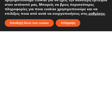
Χρησιμοποιούμε cookies για να έχεις την καλύτερη εμπειρία
στον ιστότοπό μας. Μπορείς να βρεις περισσότερες
πληροφορίες για ποια cookies χρησιμοποιούμε και να
επιλέξεις ποια από αυτά να ενεργοποιήσεις στις
ρυθμίσεις
.
Σκέφτεσαι
Αποδοχή όλων των cookies
Απόρριψη
για δάνειο;
Με τον Υπολογιστή Δανείου μας μπορείς άμεσα:
Να δεις ποια θα είναι η ενδεικτική μηνιαία σου
δόση
Να μάθεις αν πληροίς τα βασικά κριτήρια για
πιθανή έγκριση του δανείου σου
Και μετά κλείσε ραντεβού, που θα γίνει μέσω
βιντεοκλήσης ή τηλεφωνικά, για περισσότερες
λεπτομέρειες, χωρίς κάποια δέσμευση.