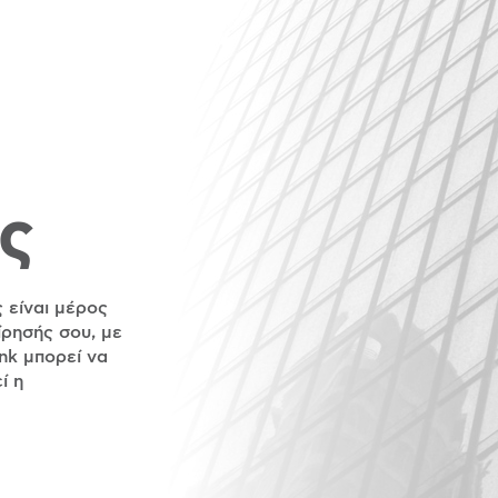
ς
ς είναι μέρος
ίρησής σου, με
nk μπορεί να
ί η