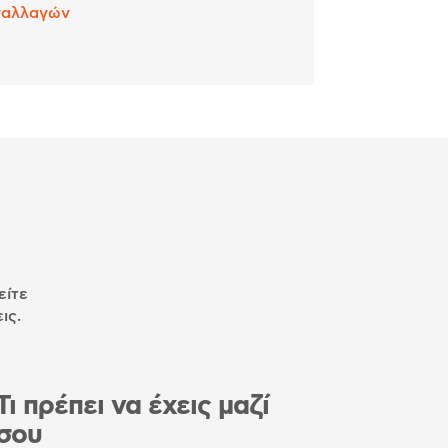
ναλλαγών
είτε
ις.
Τι πρέπει να έχεις μαζί
σου