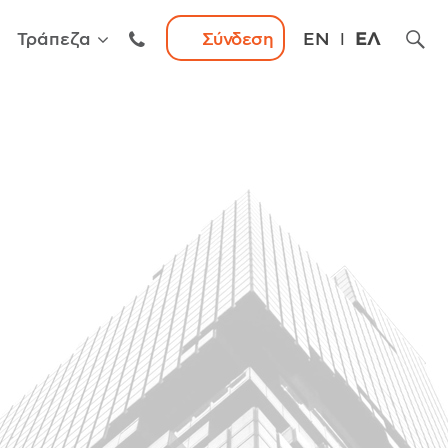
Τράπεζα
Σύνδεση
EN
ΕΛ